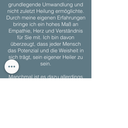
grundlegende Umwandlung und
nicht zuletzt Heilung ermöglichte.
Durch meine eigenen Erfahrungen
bringe ich ein hohes Maß an
Empathie, Herz und Verständnis
für Sie mit. Ich bin davon
überzeugt, dass jeder Mensch
das Potenzial und die Weisheit in
sich trägt, sein eigener Heiler zu
sein.
Manchmal ist es dazu allerdings
notwendig, den Blick von außen
zu bekommen und damit die
entsprechende Unterstützung und
Begleitung. Hier möchte ich Sie
unterstützen, sich wieder zu
erinnern um zurück in ein erfülltes
Leben mit neuem Bewusstsein zu